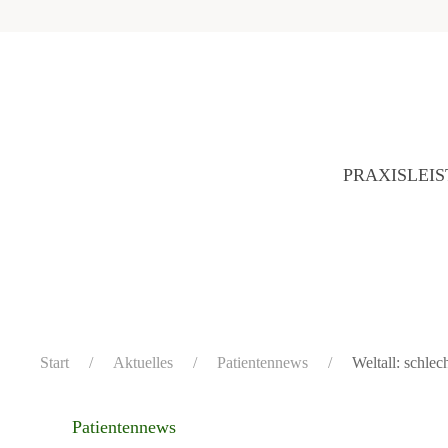
PRAXIS
LEI
Start
Aktuelles
Patientennews
Weltall: schle
Patientennews